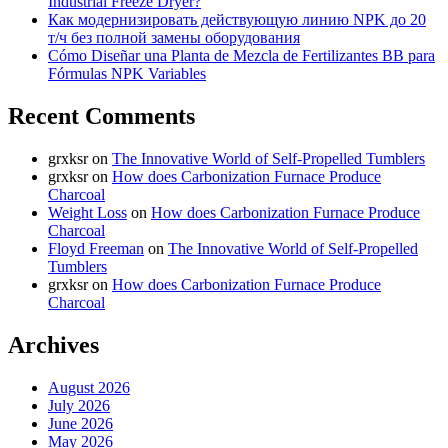
Industrial Freeze Dryer?
Как модернизировать действующую линию NPK до 20
т/ч без полной замены оборудования
Cómo Diseñar una Planta de Mezcla de Fertilizantes BB para
Fórmulas NPK Variables
Recent Comments
grxksr
on
The Innovative World of Self-Propelled Tumblers
grxksr
on
How does Carbonization Furnace Produce
Charcoal
Weight Loss
on
How does Carbonization Furnace Produce
Charcoal
Floyd Freeman
on
The Innovative World of Self-Propelled
Tumblers
grxksr
on
How does Carbonization Furnace Produce
Charcoal
Archives
August 2026
July 2026
June 2026
May 2026