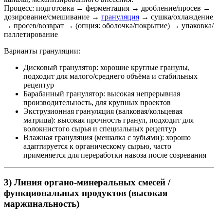
Процесс: подготовка → ферментация → дробление/просев →
дозирование/смешивание →
грануляция
→ сушка/охлаждение
→ просев/возврат → (опция: оболочка/покрытие) → упаковка/
паллетирование
Варианты грануляции:
Дисковый гранулятор: хорошие круглые гранулы,
подходит для малого/среднего объёма и стабильных
рецептур
Барабанный гранулятор: высокая непрерывная
производительность, для крупных проектов
Экструзионная грануляция (валковая/кольцевая
матрица): высокая прочность гранул, подходит для
волокнистого сырья и специальных рецептур
Влажная грануляция (мешалка с зубьями): хорошо
адаптируется к органическому сырью, часто
применяется для переработки навоза после созревания
3) Линия органо-минеральных смесей /
функциональных продуктов (высокая
маржинальность)