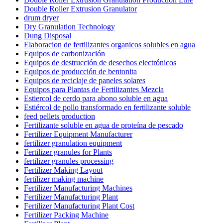
Double Roller Extrusion Granulator
drum dryer
Dry Granulation Technology
Dung Disposal
Elaboracion de fertilizantes organicos solubles en agua
Equipos de carbonización
Equipos de destrucción de desechos electrónicos
Equipos de producción de bentonita
Equipos de reciclaje de paneles solares
Equipos para Plantas de Fertilizantes Mezcla
Estiercol de cerdo para abono soluble en agua
Estiércol de pollo transformado en fertilizante soluble
feed pellets production
Fertilizante soluble en agua de proteína de pescado
Fertilizer Equipment Manufacturer
fertilizer granulation equipment
Fertilizer granules for Plants
fertilizer granules processing
Fertilizer Making Layout
fertilizer making machine
Fertilizer Manufacturing Machines
Fertilizer Manufacturing Plant
Fertilizer Manufacturing Plant Cost
Fertilizer Packing Machine