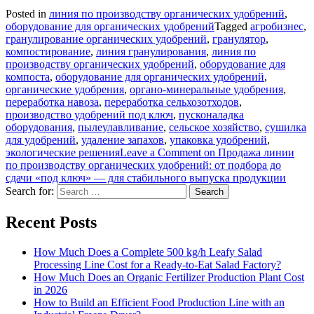
Posted in
линия по производству органических удобрений
,
оборудование для органических удобрений
Tagged
агробизнес
,
гранулирование органических удобрений
,
гранулятор
,
компостирование
,
линия гранулирования
,
линия по
производству органических удобрений
,
оборудование для
компоста
,
оборудование для органических удобрений
,
органические удобрения
,
органо-минеральные удобрения
,
переработка навоза
,
переработка сельхозотходов
,
производство удобрений под ключ
,
пусконаладка
оборудования
,
пылеулавливание
,
сельское хозяйство
,
сушилка
для удобрений
,
удаление запахов
,
упаковка удобрений
,
экологические решения
Leave a Comment
on Продажа линии
по производству органических удобрений: от подбора до
сдачи «под ключ» — для стабильного выпуска продукции
Search for:
Recent Posts
How Much Does a Complete 500 kg/h Leafy Salad
Processing Line Cost for a Ready-to-Eat Salad Factory?
How Much Does an Organic Fertilizer Production Plant Cost
in 2026
How to Build an Efficient Food Production Line with an