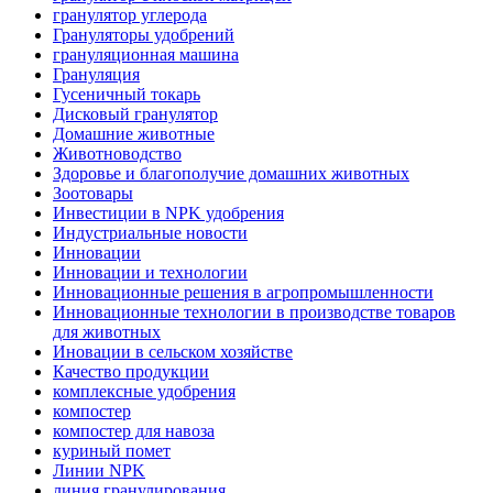
гранулятор углерода
Грануляторы удобрений
грануляционная машина
Грануляция
Гусеничный токарь
Дисковый гранулятор
Домашние животные
Животноводство
Здоровье и благополучие домашних животных
Зоотовары
Инвестиции в NPK удобрения
Индустриальные новости
Инновации
Инновации и технологии
Инновационные решения в агропромышленности
Инновационные технологии в производстве товаров
для животных
Иновации в сельском хозяйстве
Качество продукции
комплексные удобрения
компостер
компостер для навоза
куриный помет
Линии NPK
линия гранулирования