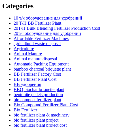
Categories
10 т/ч оборудование для удобрений
20 T/H BB Fertilizer Plant
20T/H Bulk Blending Fertilizer Production Cost
20т/ч оборудование для удобрений
Affordable Fertilizer Machines
agricultural waste disposal
Agriculture
Animal Manure
Animal manure disposal
Automatic Packing Equipment
bamboo charcoal briquette plant
BB Fertilizer Factory Cost
BB Fertilizer Plant Cost
BB удобрения
BBQ biochar briquette plant
bentonite pellets production
bio compost fertilizer plant
Bio Compound Fertilizer Plant Cost
Bio Fertilizer
bio fertilizer plant & machinery
bio fertilizer plant project
bio fertilizer plant project cost