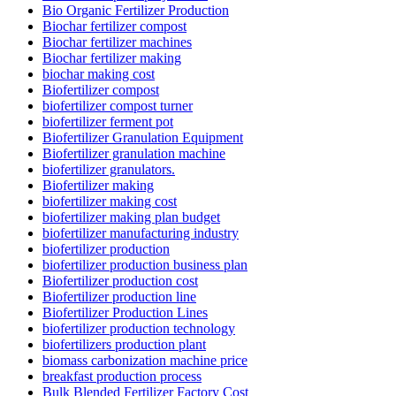
Bio Organic Fertilizer Production
Biochar fertilizer compost
Biochar fertilizer machines
Biochar fertilizer making
biochar making cost
Biofertilizer compost
biofertilizer compost turner
biofertilizer ferment pot
Biofertilizer Granulation Equipment
Biofertilizer granulation machine
biofertilizer granulators.
Biofertilizer making
biofertilizer making cost
biofertilizer making plan budget
biofertilizer manufacturing industry
biofertilizer production
biofertilizer production business plan
Biofertilizer production cost
Biofertilizer production line
Biofertilizer Production Lines
biofertilizer production technology
biofertilizers production plant
biomass carbonization machine price
breakfast production process
Bulk Blended Fertilizer Factory Cost