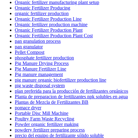
Organic fertilizer manufacturing plant setup
Organic Fertilizer Producing
organic fertilizer production
Organic Fertilizer Production Line
Organic fertilizer production machine
Organic Fertilizer Production Plant
Organic Fertilizer Production Plant Cost
pan granulation process
pan granulator
Pellet Compost
phosphate fertilizer production
Pig Manure Drying Process
Pig Manure Fertilizer Line
Pig manure management
pig manure organic biofertilizer production line
pig waste disposal system
plan preferida para la producción de fertilizantes orgánicos
Planta de preparacion de fertilizantes npk solubles en agua
Plantas de Mezcla de Fertilizantes BB
pomace dryer
Portable Disc Mill Machine
Poultry Farm Waste Recycling
Powder organic fertilizer making
powdery fertilizer preparing process
precio del equipo de fertilizante sólido soluble