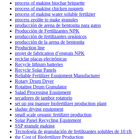
process of making biochar briquette
process of making chicken nuggets
process of making water soluble fertilzier
process zeolite to make granules
producción de arena de bentonita para gatos
Producción de Fertilizantes NPK
producción de fertilizantes orgánicos
producción de la arena de bentonita
Production line
projet de fabrication d’engrais NPK
reciclar placas electrónicas
Recycle lithium batteries
Recycle Solar Panels
Reliable Fertilizer Equipment Manufacturer
Rotary Drum Dryer
Rotating Drum Granulator
Salad Processing Equipment
secadores de tambor rotatorio
set up pig manure biofertilizer production plant
sludge drying equipment
small scale organic fertilizer production
Solar Panel Recycling Equipment
SSP granule making
Tecnología de granulación de fertilizantes solubles de 10 t/h
the Cost of Biofertilizer Production