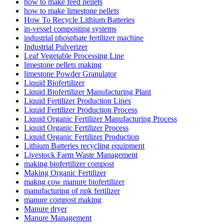
how to make feed pellets
how to make limestone pellets
How To Recycle Lithium Batteries
in-vessel composting systems
industrial phosphate fertilizer machine
Industrial Pulverizer
Leaf Vegetable Processing Line
limestone pellets making
limestone Powder Granulator
Liquid Biofertilizer
Liquid Biofertilizer Manufacturing Plant
Liquid Fertilizer Production Lines
Liquid Fertilizer Production Process
Liquid Organic Fertilizer Manufacturing Process
Liquid Organic Fertilizer Process
Liquid Organic Fertilizer Production
Lithium Batteries recycling equipment
Livestock Farm Waste Management
making biofertilizer compost
Making Organic Fertilizer
makng cow manure biofertilizer
manufacturing of npk fertilizer
manure compost making
Manure dryer
Manure Management