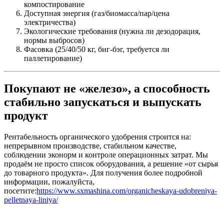
компостирование
Доступная энергия (газ/биомасса/пар/цена
электричества)
Экологические требования (нужна ли дезодорация,
нормы выбросов)
Фасовка (25/40/50 кг, биг-бэг, требуется ли
паллетирование)
Покупают не «железо», а способность
стабильно запускаться и выпускать
продукт
Рентабельность органического удобрения строится на:
непрерывном производстве, стабильном качестве,
соблюдении эконорм и контроле операционных затрат. Мы
продаём не просто список оборудования, а решение «от сырья
до товарного продукта». Для получения более подробной
информации, пожалуйста,
посетите:
https://www.sxmashina.com/organicheskaya-udobreniya-
pelletnaya-liniya/