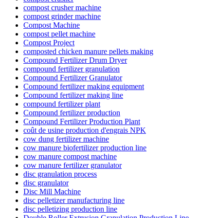
compost crusher machine
compost grinder machine
Compost Machine
compost pellet machine
Compost Project
composted chicken manure pellets making
Compound Fertilizer Drum Dryer
compound fertilizer granulation
Compound Fertilizer Granulator
Compound fertilizer making equipment
Compound fertilizer making line
compound fertilizer plant
Compound fertilizer production
Compound Fertilizer Production Plant
coût de usine production d'engrais NPK
cow dung fertilizer machine
cow manure biofertilizer production line
cow manure compost machine
cow manure fertilizer granulator
disc granulation process
disc granulator
Disc Mill Machine
disc pelletizer manufacturing line
disc pelletizing production line
Double Roller Extrusion Granulation Production Line