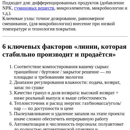
Подходит для: дифференцированных продуктов (добавление
NPK,
гуминовых веществ
, микроэлементов, микробиологии и
т.д.).
Ключевые узлы: точное дозирование, равномерное
смешивание, (для микробиологии) внесение при низкой
температуре и технология покрытия.
6 ключевых факторов «линии, которая
стабильно производит и продаётся»
Соответствие компостирования вашему сырью:
траншейное / буртовое / закрытое решение — по
площадке и требованиям экологии
Диапазон регулирования влажности: подача, возврат,
запас по сушке
Качество гранул и доля возврата: высокий возврат =
ниже реальный выпуск и выше себестоимость
Теплоисточник и расход энергии: газ/биомасса/уголь/
пар — по доступности и цене
Пылеулавливание и удаление запахов на этапе проекта:
иначе сложно обеспечить непрерывную работу
Автоматизация и численность персонала: полуавтомат
до полностью автоматической упаковки и