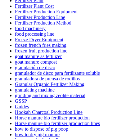
Fertilizer Plant
Fertilizer Plant Cost
Fertilizer Production Equipment
Fertilizer Production Line
Fertilizer Production Method
food machinery
food processing line
Freeze Dryer Equipment
frozen french fries making
frozen fruit production line
goat manure as fertilizer
goat manure compost
granulación de disco
granulador de disco para fertilizante soluble
granuladora de prensa de rodillos
Granular Organic Fertilizer Making
granulating machine
grinding and mixing zeolite material
GSSP
Guides
Hookah Charcoal Production Line
Horse manure bio fertilizer production
Horse manure bio fertilizer production lines
how to dispose of pig poop
how to dry pig manure