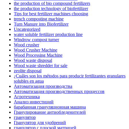
the production of bio compound fertilizers
the production technology of biofertilizer
Tips for best fertilizer machines choosing
trench composting machine
Turn Manure into Biofertilizer
Uncategorized
water soluble fertilizer production line
Windrow compost turner
Wood crusher
Wood Crusher Machine
Wood Processing Machine
Wood waste disposal
Wood waste shredder for sale
zeolite disposal
¿Cuáles son los métodos para producir fertilizantes granulares
solubles en agua
Автоматизация производства
Автоматизация производственных процессов
Агротехника
Анализ инвестиций
барабанная грануляционная машина
Гранулирование антиобледенителей
гранулятор
Гранулятор для удобрений
гранулятор с плоской матрицей