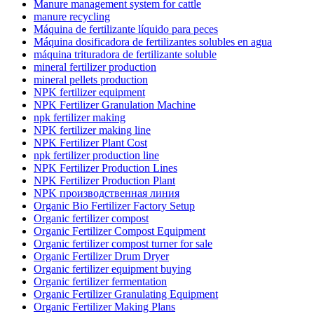
Manure management system for cattle
manure recycling
Máquina de fertilizante líquido para peces
Máquina dosificadora de fertilizantes solubles en agua
máquina trituradora de fertilizante soluble
mineral fertilizer production
mineral pellets production
NPK fertilizer equipment
NPK Fertilizer Granulation Machine
npk fertilizer making
NPK fertilizer making line
NPK Fertilizer Plant Cost
npk fertilizer production line
NPK Fertilizer Production Lines
NPK Fertilizer Production Plant
NPK производственная линия
Organic Bio Fertilizer Factory Setup
Organic fertilizer compost
Organic Fertilizer Compost Equipment
Organic fertilizer compost turner for sale
Organic Fertilizer Drum Dryer
Organic fertilizer equipment buying
Organic fertilizer fermentation
Organic Fertilizer Granulating Equipment
Organic Fertilizer Making Plans