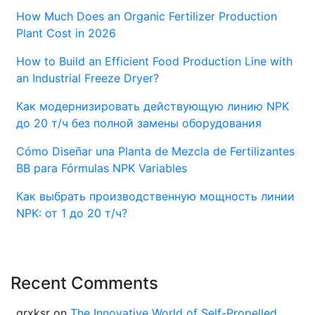
стабильное
How Much Does an Organic Fertilizer Production
и
Plant Cost in 2026
эффективное
решение
How to Build an Efficient Food Production Line with
«под
an Industrial Freeze Dryer?
ключ»
Как модернизировать действующую линию NPK
до 20 т/ч без полной замены оборудования
Cómo Diseñar una Planta de Mezcla de Fertilizantes
BB para Fórmulas NPK Variables
Как выбрать производственную мощность линии
NPK: от 1 до 20 т/ч?
Recent Comments
grxksr
on
The Innovative World of Self-Propelled