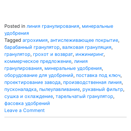
Posted in
линия гранулирования
,
минеральные
удобрения
Tagged
агрохимия
,
антислеживающее покрытие
,
барабанный гранулятор
,
валковая грануляция
,
гранулятор
,
грохот и возврат
,
инжиниринг
,
коммерческое предложение
,
линия
гранулирования
,
минеральные удобрения
,
оборудование для удобрений
,
поставка под ключ
,
проектирование завода
,
производственная линия
,
пусконаладка
,
пылеулавливание
,
рукавный фильтр
,
сушка и охлаждение
,
тарельчатый гранулятор
,
фасовка удобрений
on
Leave a Comment
Проектирование
линии