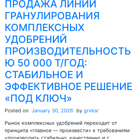
гранулирования
ПРОДАЖА ЛИНИИ
минеральных
ГРАНУЛИРОВАНИЯ
удобрений
и
КОМПЛЕКСНЫХ
продажа
УДОБРЕНИЙ
оборудования:
комплексное
ПРОИЗВОДИТЕЛЬНОСТЬ
решение
от
Ю 50 000 Т/ГОД:
проекта
СТАБИЛЬНОЕ И
до
ввода
ЭФФЕКТИВНОЕ РЕШЕНИЕ
в
«ПОД КЛЮЧ»
эксплуатацию
Posted on
January 30, 2026
by
grxksr
Рынок комплексных удобрений переходит от
принципа «главное — произвести» к требованиям
«производить стабильно, качественно и с