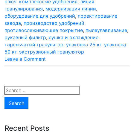
ключ
,
комплексные удобрения
,
линия
гранулирования
,
модернизация линии
,
оборудование для удобрений
,
проектирование
завода
,
производство удобрений
,
противослеживающее покрытие
,
пылеулавливание
,
рукавный фильтр
,
сушка и охлаждение
,
тарельчатый гранулятор
,
упаковка 25 кг
,
упаковка
50 кг
,
экструзионный гранулятор
on
Leave a Comment
Продажа
линии
гранулирования
комплексных
Search
удобрений
for:
производительностью
50
000
т/
Recent Posts
год: