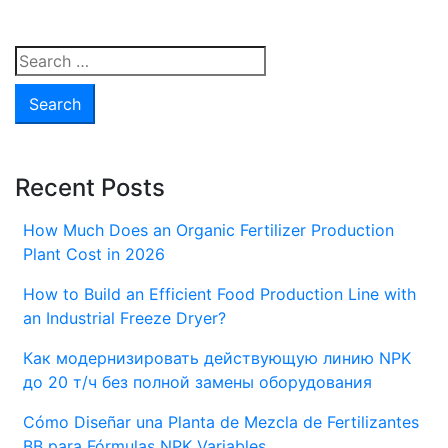
выбрать
надежного
производителя
Search
оборудования
for:
для
линии
по
производству
Recent Posts
сложных
удобрений?
How Much Does an Organic Fertilizer Production
Plant Cost in 2026
How to Build an Efficient Food Production Line with
an Industrial Freeze Dryer?
Как модернизировать действующую линию NPK
до 20 т/ч без полной замены оборудования
Cómo Diseñar una Planta de Mezcla de Fertilizantes
BB para Fórmulas NPK Variables