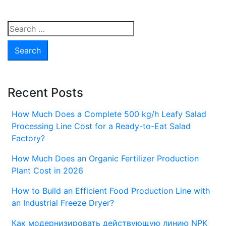
использования
самоходного
Search
ворошителя
for:
компоста
для
вас?
Recent Posts
How Much Does a Complete 500 kg/h Leafy Salad
Processing Line Cost for a Ready-to-Eat Salad
Factory?
How Much Does an Organic Fertilizer Production
Plant Cost in 2026
How to Build an Efficient Food Production Line with
an Industrial Freeze Dryer?
Как модернизировать действующую линию NPK