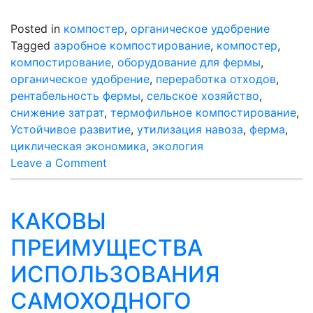
Posted in
компостер
,
органическое удобрение
Tagged
аэробное компостирование
,
компостер
,
компостирование
,
оборудование для фермы
,
органическое удобрение
,
переработка отходов
,
рентабельность фермы
,
сельское хозяйство
,
снижение затрат
,
термофильное компостирование
,
Устойчивое развитие
,
утилизация навоза
,
ферма
,
циклическая экономика
,
экология
on
Leave a Comment
От
«навозной
проблемы»
КАКОВЫ
к
ПРЕИМУЩЕСТВА
«золоту
для
ИСПОЛЬЗОВАНИЯ
полей»:
САМОХОДНОГО
как