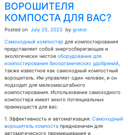
компостер
ВОРОШИТЕЛЯ
превращает
отходы
КОМПОСТА ДЛЯ ВАС?
в
решение
Posted on
July 25, 2023
by
grxksr
для
Cамоходный компостер
для компостирования
вашей
представляет собой энергосберегающее и
фермы
экологически чистое
оборудование для
компостирования биоорганических удобрений
,
также известное как самоходный компостный
ворошитель. Им управляет один человек, и он
подходит для мелкомасштабного
компостирования. Использование самоходного
компостера имеет много потенциальных
преимуществ для вас.
1. Эффективность и автоматизация.
Самоходный
ворошитель компоста
предназначен для
автоматического перемешивания и