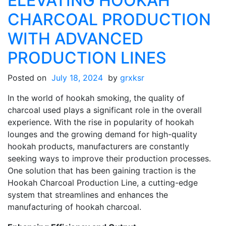
ELEVATING HOOKAH
гранулирования
CHARCOAL PRODUCTION
хлорида
калия
WITH ADVANCED
для
PRODUCTION LINES
новой
эры
Posted on
July 18, 2024
by
grxksr
производства
удобрений
In the world of hookah smoking, the quality of
charcoal used plays a significant role in the overall
experience. With the rise in popularity of hookah
lounges and the growing demand for high-quality
hookah products, manufacturers are constantly
seeking ways to improve their production processes.
One solution that has been gaining traction is the
Hookah Charcoal Production Line, a cutting-edge
system that streamlines and enhances the
manufacturing of hookah charcoal.