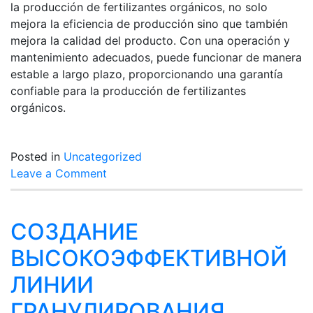
la producción de fertilizantes orgánicos, no solo
mejora la eficiencia de producción sino que también
mejora la calidad del producto. Con una operación y
mantenimiento adecuados, puede funcionar de manera
estable a largo plazo, proporcionando una garantía
confiable para la producción de fertilizantes
orgánicos.
Posted in
Uncategorized
on
Leave a Comment
Granuladora
de
Disco
СОЗДАНИЕ
para
ВЫСОКОЭФФЕКТИВНОЙ
Fertilizantes
Orgánicos
ЛИНИИ
ГРАНУЛИРОВАНИЯ