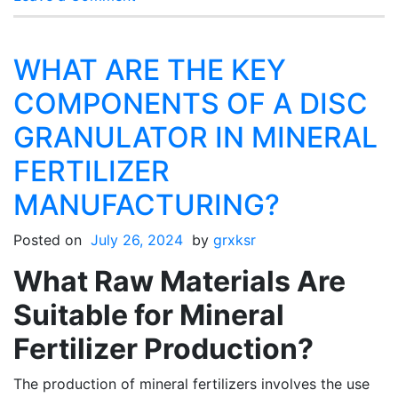
Специализированная
линия
по
WHAT ARE THE KEY
производству
COMPONENTS OF A DISC
органических
порошковых
GRANULATOR IN MINERAL
удобрений
FERTILIZER
для
фермеров-
MANUFACTURING?
животноводов
Posted on
July 26, 2024
by
grxksr
What Raw Materials Are
Suitable for Mineral
Fertilizer Production?
The production of mineral fertilizers involves the use