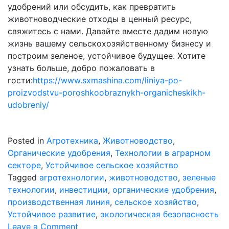
удобрений или обсудить, как превратить
животноводческие отходы в ценный ресурс,
свяжитесь с нами. Давайте вместе дадим новую
жизнь вашему сельскохозяйственному бизнесу и
построим зеленое, устойчивое будущее. Хотите
узнать больше, добро пожаловать в
гости:
https://www.sxmashina.com/liniya-po-
proizvodstvu-poroshkoobraznykh-organicheskikh-
udobreniy/
Posted in
Агротехника
,
Животноводство
,
Органические удобрения
,
Технологии в аграрном
секторе
,
Устойчивое сельское хозяйство
Tagged
агротехнологии
,
животноводство
,
зеленые
технологии
,
инвестиции
,
органические удобрения
,
производственная линия
,
сельское хозяйство
,
Устойчивое развитие
,
экологическая безопасность
on
Leave a Comment