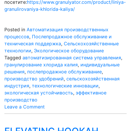
посетите:
https://www.granulyator.com/product/liniya-
granulirovaniya-khlorida-kaliya/
Posted in
Автоматизация производственных
процессов
,
Послепродажное обслуживание и
техническая поддержка
,
Сельскохозяйственные
технологии
,
Экологическое оборудование
Tagged
автоматизированная система управления
,
гранулирование хлорида калия
,
индивидуальные
решения
,
послепродажное обслуживание
,
производство удобрений
,
сельскохозяйственная
индустрия
,
технологические инновации
,
экологическая устойчивость
,
эффективное
производство
on
Leave a Comment
Создание
высокоэффективной
линии