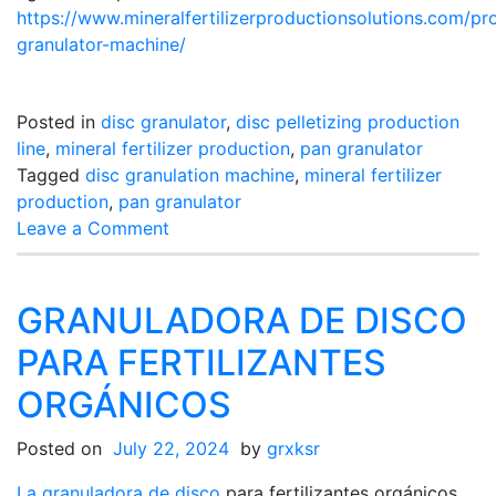
https://www.mineralfertilizerproductionsolutions.com/pr
granulator-machine/
Posted in
disc granulator
,
disc pelletizing production
line
,
mineral fertilizer production
,
pan granulator
Tagged
disc granulation machine
,
mineral fertilizer
production
,
pan granulator
on
Leave a Comment
What
Are
The
GRANULADORA DE DISCO
Key
PARA FERTILIZANTES
Components
of
ORGÁNICOS
A
Disc
Posted on
July 22, 2024
by
grxksr
Granulator
La granuladora de disco
in
para fertilizantes orgánicos