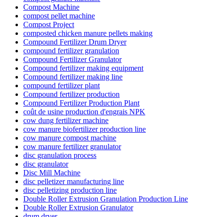
Compost Machine
compost pellet machine
Compost Project
composted chicken manure pellets making
Compound Fertilizer Drum Dryer
compound fertilizer granulation
Compound Fertilizer Granulator
Compound fertilizer making equipment
Compound fertilizer making line
compound fertilizer plant
Compound fertilizer production
Compound Fertilizer Production Plant
coût de usine production d'engrais NPK
cow dung fertilizer machine
cow manure biofertilizer production line
cow manure compost machine
cow manure fertilizer granulator
disc granulation process
disc granulator
Disc Mill Machine
disc pelletizer manufacturing line
disc pelletizing production line
Double Roller Extrusion Granulation Production Line
Double Roller Extrusion Granulator
drum dryer