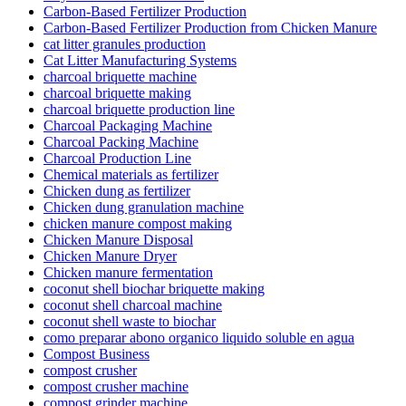
Carbon-Based Fertilizer Production
Carbon-Based Fertilizer Production from Chicken Manure
cat litter granules production
Cat Litter Manufacturing Systems
charcoal briquette machine
charcoal briquette making
charcoal briquette production line
Charcoal Packaging Machine
Charcoal Packing Machine
Charcoal Production Line
Chemical materials as fertilizer
Chicken dung as fertilizer
Chicken dung granulation machine
chicken manure compost making
Chicken Manure Disposal
Chicken Manure Dryer
Chicken manure fermentation
coconut shell biochar briquette making
coconut shell charcoal machine
coconut shell waste to biochar
como preparar abono organico liquido soluble en agua
Compost Business
compost crusher
compost crusher machine
compost grinder machine