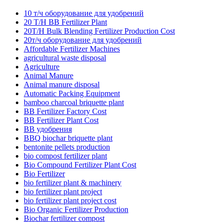
10 т/ч оборудование для удобрений
20 T/H BB Fertilizer Plant
20T/H Bulk Blending Fertilizer Production Cost
20т/ч оборудование для удобрений
Affordable Fertilizer Machines
agricultural waste disposal
Agriculture
Animal Manure
Animal manure disposal
Automatic Packing Equipment
bamboo charcoal briquette plant
BB Fertilizer Factory Cost
BB Fertilizer Plant Cost
BB удобрения
BBQ biochar briquette plant
bentonite pellets production
bio compost fertilizer plant
Bio Compound Fertilizer Plant Cost
Bio Fertilizer
bio fertilizer plant & machinery
bio fertilizer plant project
bio fertilizer plant project cost
Bio Organic Fertilizer Production
Biochar fertilizer compost