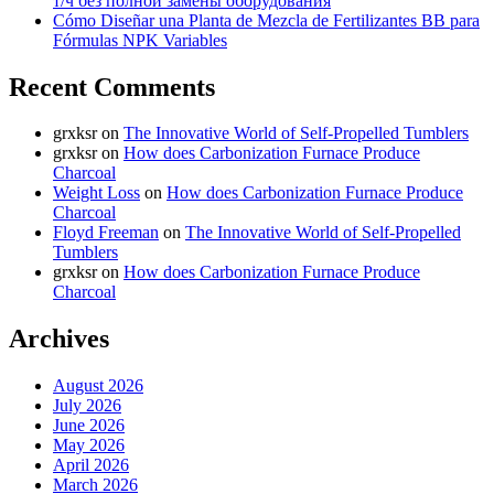
т/ч без полной замены оборудования
Cómo Diseñar una Planta de Mezcla de Fertilizantes BB para
Fórmulas NPK Variables
Recent Comments
grxksr
on
The Innovative World of Self-Propelled Tumblers
grxksr
on
How does Carbonization Furnace Produce
Charcoal
Weight Loss
on
How does Carbonization Furnace Produce
Charcoal
Floyd Freeman
on
The Innovative World of Self-Propelled
Tumblers
grxksr
on
How does Carbonization Furnace Produce
Charcoal
Archives
August 2026
July 2026
June 2026
May 2026
April 2026
March 2026