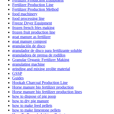
Fertilizer Production Equipment
Fertilizer Production Line
Fertilizer Production Method
food machinery
food processing line
Freeze Dryer Equipment
frozen french fries making
frozen fruit production line
goat manure as fertilizer
goat manure compost
granulación de disco
granulador de disco para fertilizante soluble
granuladora de prensa de rodillos
Granular Organic Fertilizer Making
granulating machine
grinding and mixing zeolite material
GSSP
Guides
Hookah Charcoal Production Line
Horse manure bio fertilizer production
Horse manure bio fertilizer production lines
how to dispose of pig poop
how to dry pig manure
how to make feed pellets
how to make limestone pellets