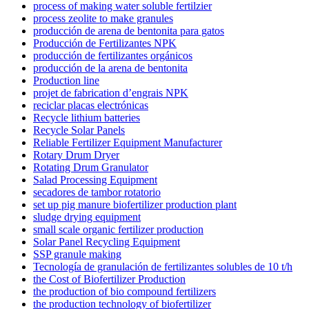
process of making water soluble fertilzier
process zeolite to make granules
producción de arena de bentonita para gatos
Producción de Fertilizantes NPK
producción de fertilizantes orgánicos
producción de la arena de bentonita
Production line
projet de fabrication d’engrais NPK
reciclar placas electrónicas
Recycle lithium batteries
Recycle Solar Panels
Reliable Fertilizer Equipment Manufacturer
Rotary Drum Dryer
Rotating Drum Granulator
Salad Processing Equipment
secadores de tambor rotatorio
set up pig manure biofertilizer production plant
sludge drying equipment
small scale organic fertilizer production
Solar Panel Recycling Equipment
SSP granule making
Tecnología de granulación de fertilizantes solubles de 10 t/h
the Cost of Biofertilizer Production
the production of bio compound fertilizers
the production technology of biofertilizer