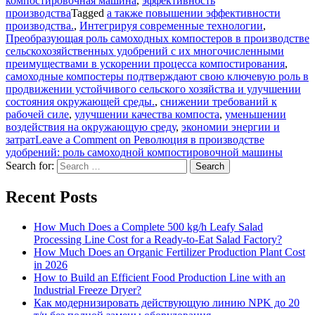
компостировочная машина
,
эффективность
производства
Tagged
а также повышении эффективности
производства.
,
Интегрируя современные технологии
,
Преобразующая роль самоходных компостеров в производстве
сельскохозяйственных удобрений с их многочисленными
преимуществами в ускорении процесса компостирования
,
самоходные компостеры подтверждают свою ключевую роль в
продвижении устойчивого сельского хозяйства и улучшении
состояния окружающей среды.
,
снижении требований к
рабочей силе
,
улучшении качества компоста
,
уменьшении
воздействия на окружающую среду
,
экономии энергии и
затрат
Leave a Comment
on Революция в производстве
удобрений: роль самоходной компостировочной машины
Search for:
Recent Posts
How Much Does a Complete 500 kg/h Leafy Salad
Processing Line Cost for a Ready-to-Eat Salad Factory?
How Much Does an Organic Fertilizer Production Plant Cost
in 2026
How to Build an Efficient Food Production Line with an
Industrial Freeze Dryer?
Как модернизировать действующую линию NPK до 20