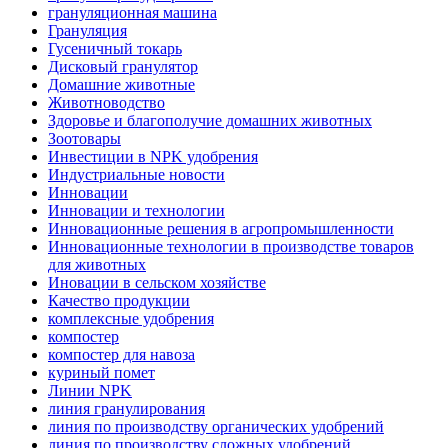
грануляционная машина
Грануляция
Гусеничный токарь
Дисковый гранулятор
Домашние животные
Животноводство
Здоровье и благополучие домашних животных
Зоотовары
Инвестиции в NPK удобрения
Индустриальные новости
Инновации
Инновации и технологии
Инновационные решения в агропромышленности
Инновационные технологии в производстве товаров
для животных
Иновации в сельском хозяйстве
Качество продукции
комплексные удобрения
компостер
компостер для навоза
куриный помет
Линии NPK
линия гранулирования
линия по производству органических удобрений
линия по производству сложных удобрений