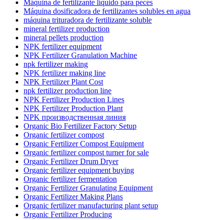
Máquina de fertilizante líquido para peces
Máquina dosificadora de fertilizantes solubles en agua
máquina trituradora de fertilizante soluble
mineral fertilizer production
mineral pellets production
NPK fertilizer equipment
NPK Fertilizer Granulation Machine
npk fertilizer making
NPK fertilizer making line
NPK Fertilizer Plant Cost
npk fertilizer production line
NPK Fertilizer Production Lines
NPK Fertilizer Production Plant
NPK производственная линия
Organic Bio Fertilizer Factory Setup
Organic fertilizer compost
Organic Fertilizer Compost Equipment
Organic fertilizer compost turner for sale
Organic Fertilizer Drum Dryer
Organic fertilizer equipment buying
Organic fertilizer fermentation
Organic Fertilizer Granulating Equipment
Organic Fertilizer Making Plans
Organic fertilizer manufacturing plant setup
Organic Fertilizer Producing