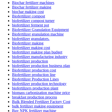
Biochar fertilizer machines
Biochar fertilizer making
biochar making cost
Biofertilizer compost
biofertilizer compost turner
biofertilizer ferment pot
Biofertilizer Granulation Equipment
Biofertilizer granulation machine
biofertilizer granulators.
Biofertilizer making
biofertilizer making cost
biofertilizer making plan budget
biofertilizer manufacturing industry
biofertilizer production
biofertilizer production business plan
Biofertilizer production cost
Biofertilizer production line
Biofertilizer Production Lines
biofertilizer production technology
biofertilizers production plant
biomass carbonization machine price
breakfast production process
Bulk Blended Fertilizer Factory Cost
bulk fertilizer making equipment
Buy NPK fertilizer machine