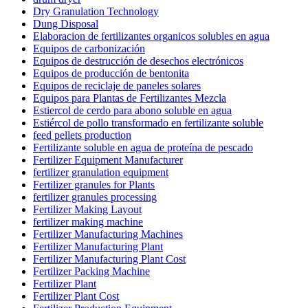
Dry Granulation Technology
Dung Disposal
Elaboracion de fertilizantes organicos solubles en agua
Equipos de carbonización
Equipos de destrucción de desechos electrónicos
Equipos de producción de bentonita
Equipos de reciclaje de paneles solares
Equipos para Plantas de Fertilizantes Mezcla
Estiercol de cerdo para abono soluble en agua
Estiércol de pollo transformado en fertilizante soluble
feed pellets production
Fertilizante soluble en agua de proteína de pescado
Fertilizer Equipment Manufacturer
fertilizer granulation equipment
Fertilizer granules for Plants
fertilizer granules processing
Fertilizer Making Layout
fertilizer making machine
Fertilizer Manufacturing Machines
Fertilizer Manufacturing Plant
Fertilizer Manufacturing Plant Cost
Fertilizer Packing Machine
Fertilizer Plant
Fertilizer Plant Cost