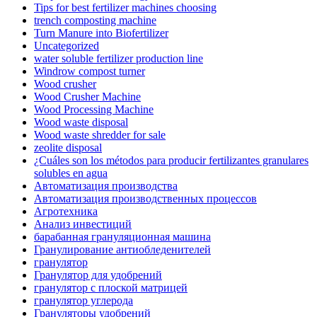
Tips for best fertilizer machines choosing
trench composting machine
Turn Manure into Biofertilizer
Uncategorized
water soluble fertilizer production line
Windrow compost turner
Wood crusher
Wood Crusher Machine
Wood Processing Machine
Wood waste disposal
Wood waste shredder for sale
zeolite disposal
¿Cuáles son los métodos para producir fertilizantes granulares
solubles en agua
Автоматизация производства
Автоматизация производственных процессов
Агротехника
Анализ инвестиций
барабанная грануляционная машина
Гранулирование антиобледенителей
гранулятор
Гранулятор для удобрений
гранулятор с плоской матрицей
гранулятор углерода
Грануляторы удобрений