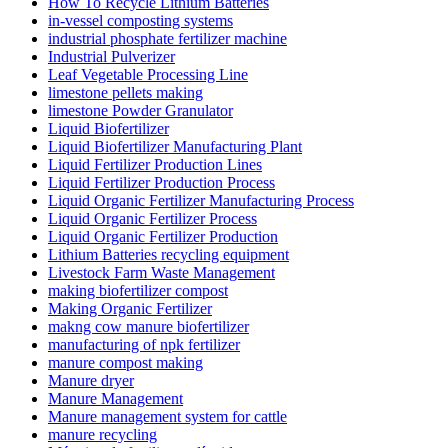
How To Recycle Lithium Batteries
in-vessel composting systems
industrial phosphate fertilizer machine
Industrial Pulverizer
Leaf Vegetable Processing Line
limestone pellets making
limestone Powder Granulator
Liquid Biofertilizer
Liquid Biofertilizer Manufacturing Plant
Liquid Fertilizer Production Lines
Liquid Fertilizer Production Process
Liquid Organic Fertilizer Manufacturing Process
Liquid Organic Fertilizer Process
Liquid Organic Fertilizer Production
Lithium Batteries recycling equipment
Livestock Farm Waste Management
making biofertilizer compost
Making Organic Fertilizer
makng cow manure biofertilizer
manufacturing of npk fertilizer
manure compost making
Manure dryer
Manure Management
Manure management system for cattle
manure recycling