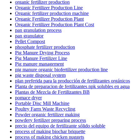
organic fertilizer production
Organic Fertilizer Production Line
Organic fertilizer production machine
Organic Fertilizer Production Plant
Organic Fertilizer Production Plant Cost
pan granulation process
pan granulator
Pellet Compost
phosphate fertilizer production
Pig Manure Drying Process
Pig Manure Fertilizer Line
Pig manure management
pig manure organic biofertilizer production line
pig waste disposal system
plan preferida para la producción de fertilizantes orgánicos
Planta de preparacion de fertilizantes npk solubles en agua
Plantas de Mezcla de Fertilizantes BB
pomace dryer
Portable Disc Mill Machine
Poultry Farm Waste Recycling
Powder organic fertilizer making
powdery fertilizer preparing process
precio del equipo de fertilizante sólido soluble
process of making biochar briquette
process of making chicken nuggets