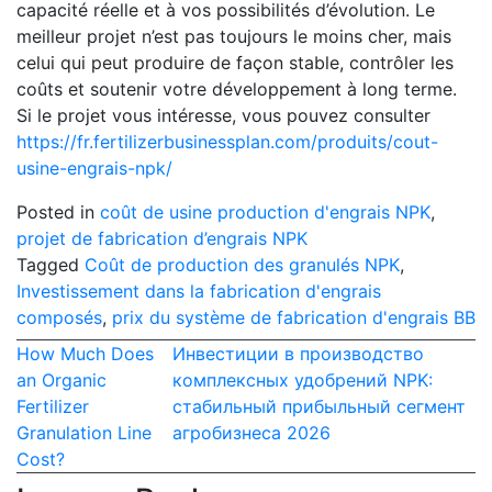
capacité réelle et à vos possibilités d’évolution. Le
meilleur projet n’est pas toujours le moins cher, mais
celui qui peut produire de façon stable, contrôler les
coûts et soutenir votre développement à long terme.
Si le projet vous intéresse, vous pouvez consulter
https://fr.fertilizerbusinessplan.com/produits/cout-
usine-engrais-npk/
Posted in
coût de usine production d'engrais NPK
,
projet de fabrication d’engrais NPK
Tagged
Coût de production des granulés NPK
,
Investissement dans la fabrication d'engrais
composés
,
prix du système de fabrication d'engrais BB
Post
How Much Does
Инвестиции в производство
an Organic
комплексных удобрений NPK:
navigation
Fertilizer
стабильный прибыльный сегмент
Granulation Line
агробизнеса 2026
Cost?